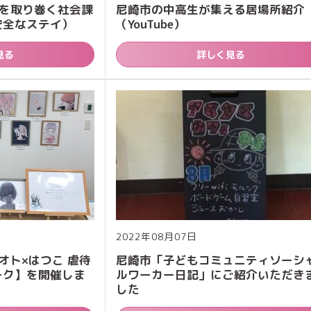
ちを取り巻く社会課
尼崎市の中高生が集える居場所紹介
安全なステイ）
（YouTube）
見る
詳しく見る
2022年08月07日
【オト×はつこ 虐待
尼崎市「子どもコミュニティソーシ
ーク】を開催しま
ルワーカー日記」にご紹介いただき
した